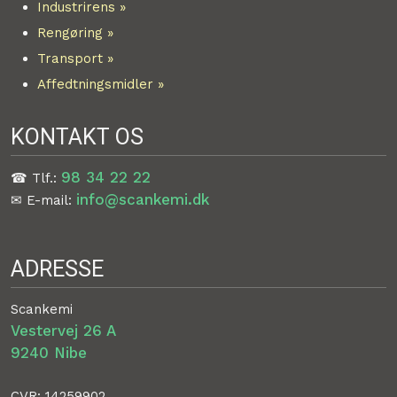
Industrirens​ »
Rengøring »
Transport »
Affedtningsmidler​ »
KONTAKT OS
98 34 22 22
☎ Tlf.:
info@scankemi.dk
✉ E-mail:
ADRESSE
Scankemi
Vestervej 26 A
​9240 Nibe​
CVR: 14259902