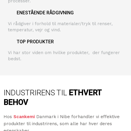
processer.
​ENESTÅENDE RÅDGIVNING
Vi rådgiver i forhold til materialer/tryk til renser,
temperatur, vejr og vind.
​TOP PRODUKTER
Vi har stor viden om hvilke produkter, der fungerer
bedst.
INDUSTRIRENS TIL
ETHVERT
BEHOV
​Hos
Scankemi
Danmark i Nibe forhandler vi effektive
produkter til industrirens, som alle har hver deres
egenskaber.